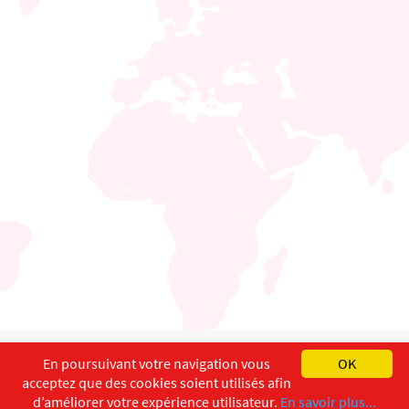
English
Français
Deutsch
En poursuivant votre navigation vous
OK
acceptez que des cookies soient utilisés afin
Copyright ©
ISEC-AdW
Impressum
d’améliorer votre expérience utilisateur.
En savoir plus...