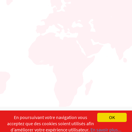
English
Français
Deutsch
En poursuivant votre navigation vous
OK
acceptez que des cookies soient utilisés afin
Copyright ©
ISEC-AdW
Impressum
d’améliorer votre expérience utilisateur.
En savoir plus...