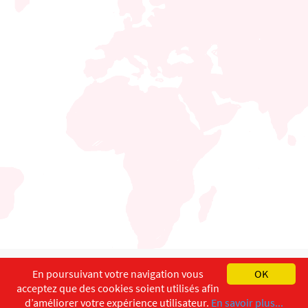
English
Français
Deutsch
En poursuivant votre navigation vous
OK
acceptez que des cookies soient utilisés afin
Copyright ©
ISEC-AdW
Impressum
d’améliorer votre expérience utilisateur.
En savoir plus...