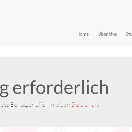
Home
Über Uns
St
 erforderlich
dete Benutzer offen.
melden Sie sich an
.