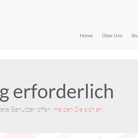
Home
Über Uns
St
 erforderlich
dete Benutzer offen.
melden Sie sich an
.