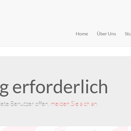
Home
Über Uns
St
 erforderlich
dete Benutzer offen.
melden Sie sich an
.