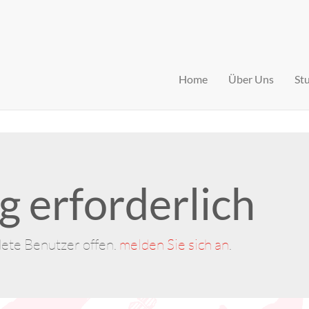
Home
Über Uns
St
 erforderlich
dete Benutzer offen.
melden Sie sich an
.