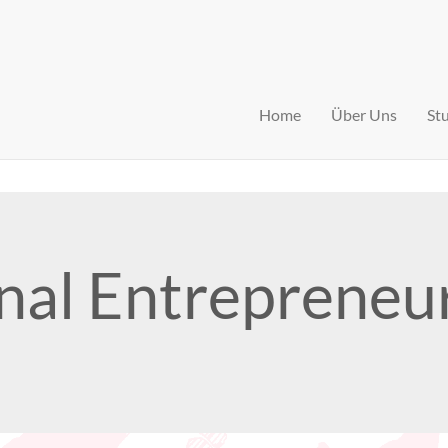
Home
Über Uns
St
onal Entrepreneu