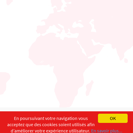
English
Français
Deutsch
En poursuivant votre navigation vous
OK
acceptez que des cookies soient utilisés afin
Copyright ©
ISEC-AdW
Impressum
d’améliorer votre expérience utilisateur.
En savoir plus...