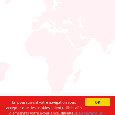
English
Français
Deutsch
En poursuivant votre navigation vous
OK
acceptez que des cookies soient utilisés afin
Copyright ©
ISEC-AdW
Impressum
d’améliorer votre expérience utilisateur.
En savoir plus...