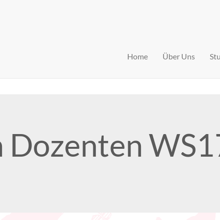
Home
Über Uns
St
n Dozenten WS1