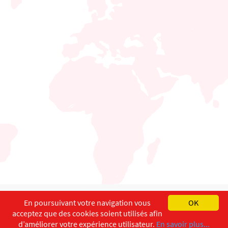
English
Français
Deutsch
En poursuivant votre navigation vous
OK
acceptez que des cookies soient utilisés afin
Copyright ©
ISEC-AdW
Impressum
d’améliorer votre expérience utilisateur.
En savoir plus...