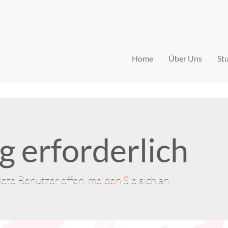
Home
Über Uns
St
 erforderlich
dete Benutzer offen.
melden Sie sich an
.