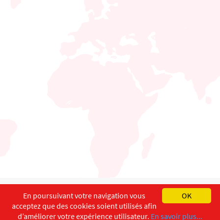
English
Français
Deutsch
En poursuivant votre navigation vous
OK
acceptez que des cookies soient utilisés afin
Copyright ©
ISEC-AdW
Impressum
d’améliorer votre expérience utilisateur.
En savoir plus...