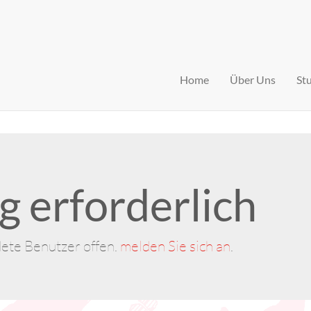
Home
Über Uns
St
 erforderlich
dete Benutzer offen.
melden Sie sich an
.