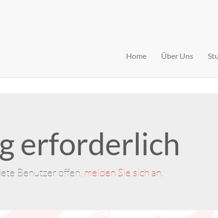
Home
Über Uns
St
 erforderlich
dete Benutzer offen.
melden Sie sich an
.