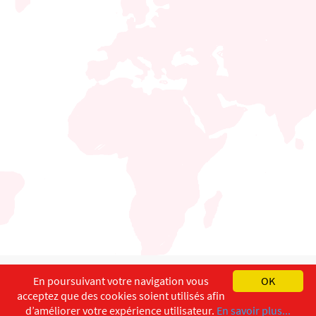
English
Français
Deutsch
En poursuivant votre navigation vous
OK
acceptez que des cookies soient utilisés afin
Copyright ©
ISEC-AdW
Impressum
d’améliorer votre expérience utilisateur.
En savoir plus...