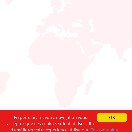
English
Français
Deutsch
En poursuivant votre navigation vous
OK
acceptez que des cookies soient utilisés afin
Copyright ©
ISEC-AdW
Impressum
d’améliorer votre expérience utilisateur.
En savoir plus...