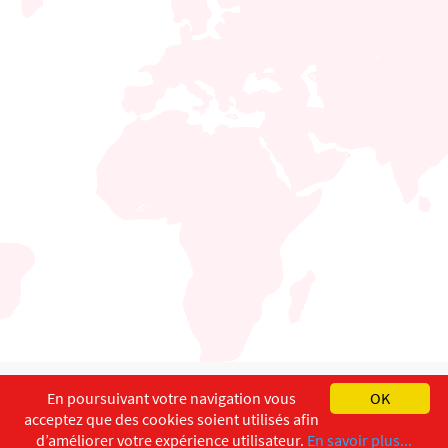
English
Français
Deutsch
En poursuivant votre navigation vous
OK
acceptez que des cookies soient utilisés afin
Copyright ©
ISEC-AdW
Impressum
d’améliorer votre expérience utilisateur.
En savoir plus...