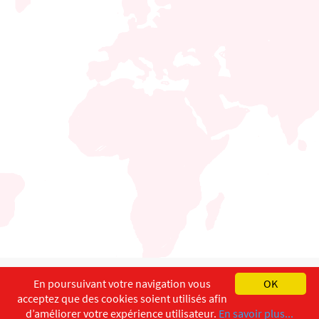
English
Français
Deutsch
En poursuivant votre navigation vous
OK
acceptez que des cookies soient utilisés afin
Copyright ©
ISEC-AdW
Impressum
d’améliorer votre expérience utilisateur.
En savoir plus...