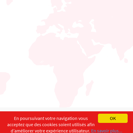
English
Français
Deutsch
En poursuivant votre navigation vous
OK
acceptez que des cookies soient utilisés afin
Copyright ©
ISEC-AdW
Impressum
d’améliorer votre expérience utilisateur.
En savoir plus...