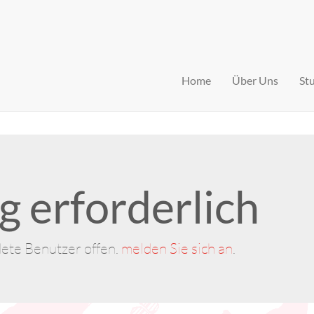
Home
Über Uns
St
 erforderlich
dete Benutzer offen.
melden Sie sich an
.