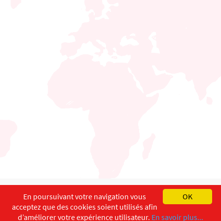
English
Français
Deutsch
En poursuivant votre navigation vous
OK
acceptez que des cookies soient utilisés afin
Copyright ©
ISEC-AdW
Impressum
d’améliorer votre expérience utilisateur.
En savoir plus...