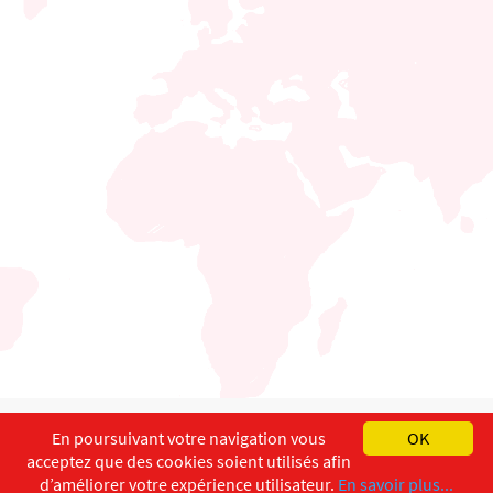
English
Français
Deutsch
En poursuivant votre navigation vous
OK
acceptez que des cookies soient utilisés afin
Copyright ©
ISEC-AdW
Impressum
d’améliorer votre expérience utilisateur.
En savoir plus...