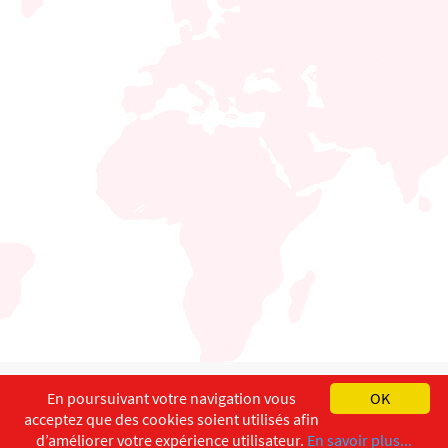
English
Français
Deutsch
En poursuivant votre navigation vous
OK
acceptez que des cookies soient utilisés afin
Copyright ©
ISEC-AdW
Impressum
d’améliorer votre expérience utilisateur.
En savoir plus...