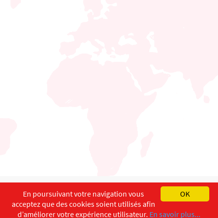
English
Français
Deutsch
En poursuivant votre navigation vous
OK
acceptez que des cookies soient utilisés afin
Copyright ©
ISEC-AdW
Impressum
d’améliorer votre expérience utilisateur.
En savoir plus...