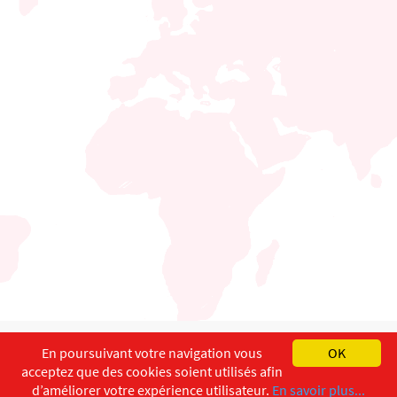
English
Français
Deutsch
En poursuivant votre navigation vous
OK
acceptez que des cookies soient utilisés afin
Copyright ©
ISEC-AdW
Impressum
d’améliorer votre expérience utilisateur.
En savoir plus...