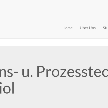
Home
Über Uns
St
ns- u. Prozesste
iol