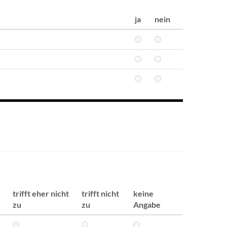
ja
nein
trifft eher nicht
trifft nicht
keine
zu
zu
Angabe