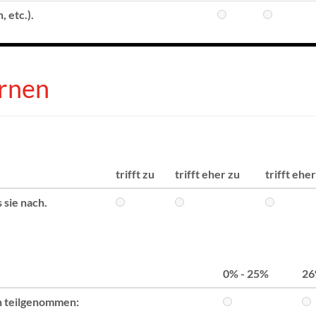
 etc.).
ernen
trifft zu
trifft eher zu
trifft ehe
 sie nach.
0% - 25%
26
n teilgenommen: