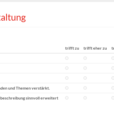
taltung
trifft zu
trifft eher zu
t
nden und Themen verstärkt.
eschreibung sinnvoll erweitert