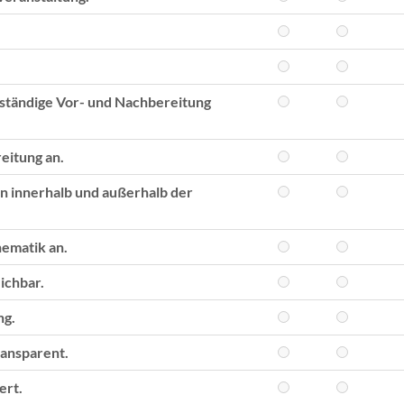
nständige Vor- und Nachbereitung
eitung an.
n innerhalb und außerhalb der
hematik an.
ichbar.
ng.
ransparent.
ert.