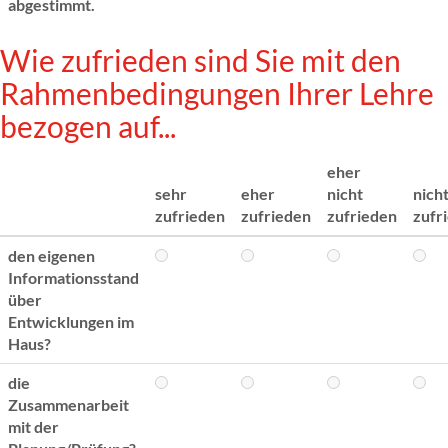
abgestimmt.
Wie zufrieden sind Sie mit den
Rahmenbedingungen Ihrer Lehre
bezogen auf...
eher
sehr
eher
nicht
nich
zufrieden
zufrieden
zufrieden
zufr
den eigenen
Informationsstand
über
Entwicklungen im
Haus?
die
Zusammenarbeit
mit der