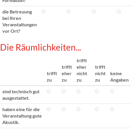
Formation?
die Betreuung
bei Ihren
Veranstaltungen
vor Ort?
Die Räumlichkeiten...
trifft
trifft
eher
trifft
trifft
eher
nicht
nicht
keine
zu
zu
zu
zu
Angaben
sind technisch gut
ausgestattet.
haben eine für die
Veranstaltung gute
Akustik.