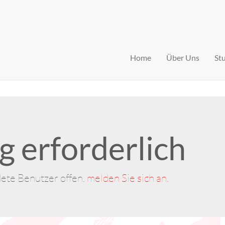
Home
Über Uns
St
 erforderlich
dete Benutzer offen.
melden Sie sich an
.