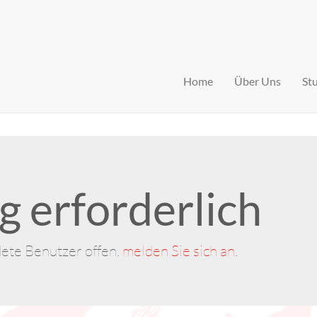
Home
Über Uns
St
 erforderlich
dete Benutzer offen.
melden Sie sich an
.