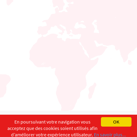
English
Français
Deutsch
En poursuivant votre navigation vous
OK
acceptez que des cookies soient utilisés afin
Copyright ©
ISEC-AdW
Impressum
d’améliorer votre expérience utilisateur.
En savoir plus...