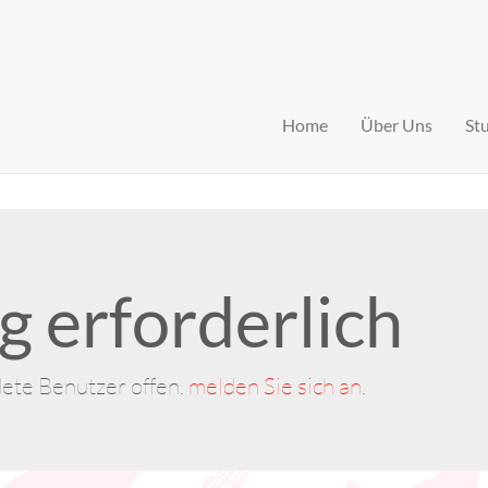
Home
Über Uns
St
 erforderlich
dete Benutzer offen.
melden Sie sich an
.