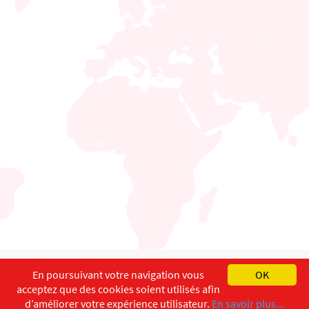
English
Français
Deutsch
En poursuivant votre navigation vous
OK
acceptez que des cookies soient utilisés afin
Copyright ©
ISEC-AdW
Impressum
d’améliorer votre expérience utilisateur.
En savoir plus...