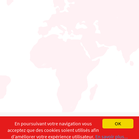
English
Français
Deutsch
En poursuivant votre navigation vous
OK
acceptez que des cookies soient utilisés afin
Copyright ©
ISEC-AdW
Impressum
d’améliorer votre expérience utilisateur.
En savoir plus...