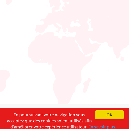
English
Français
Deutsch
En poursuivant votre navigation vous
OK
acceptez que des cookies soient utilisés afin
Copyright ©
ISEC-AdW
Impressum
d’améliorer votre expérience utilisateur.
En savoir plus...