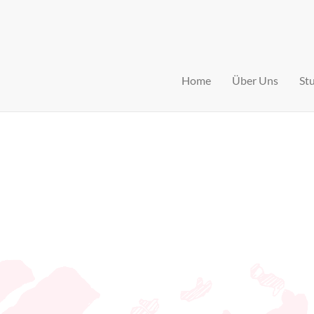
Home
Über Uns
St