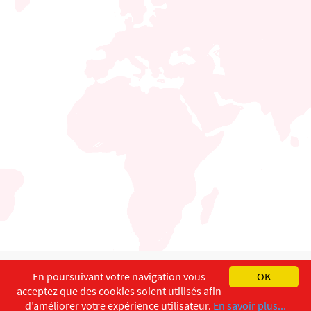
English
Français
Deutsch
En poursuivant votre navigation vous
OK
acceptez que des cookies soient utilisés afin
Copyright ©
ISEC-AdW
Impressum
d’améliorer votre expérience utilisateur.
En savoir plus...