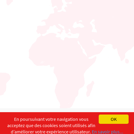
English
Français
Deutsch
En poursuivant votre navigation vous
OK
acceptez que des cookies soient utilisés afin
Copyright ©
ISEC-AdW
Impressum
d’améliorer votre expérience utilisateur.
En savoir plus...