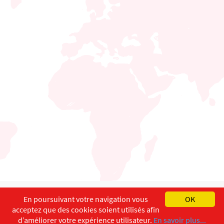
English
Français
Deutsch
En poursuivant votre navigation vous
OK
acceptez que des cookies soient utilisés afin
Copyright ©
ISEC-AdW
Impressum
d’améliorer votre expérience utilisateur.
En savoir plus...