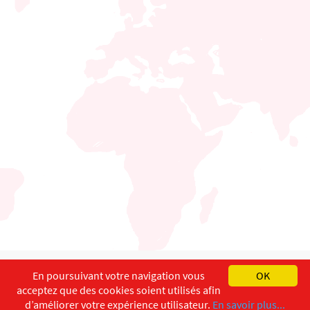
English
Français
Deutsch
En poursuivant votre navigation vous
OK
acceptez que des cookies soient utilisés afin
Copyright ©
ISEC-AdW
Impressum
d’améliorer votre expérience utilisateur.
En savoir plus...