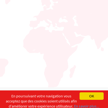
English
Français
Deutsch
En poursuivant votre navigation vous
OK
acceptez que des cookies soient utilisés afin
Copyright ©
ISEC-AdW
Impressum
d’améliorer votre expérience utilisateur.
En savoir plus...