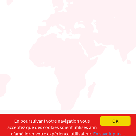
English
Français
Deutsch
En poursuivant votre navigation vous
OK
acceptez que des cookies soient utilisés afin
Copyright ©
ISEC-AdW
Impressum
d’améliorer votre expérience utilisateur.
En savoir plus...