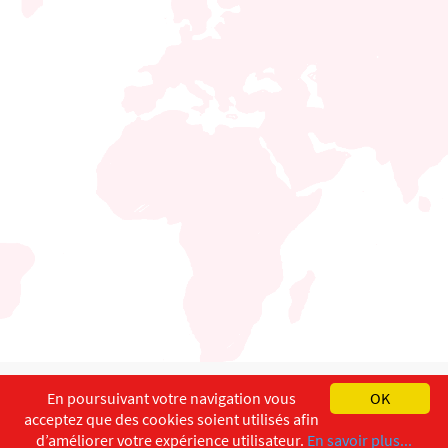
English
Français
Deutsch
En poursuivant votre navigation vous
OK
acceptez que des cookies soient utilisés afin
Copyright ©
ISEC-AdW
Impressum
d’améliorer votre expérience utilisateur.
En savoir plus...