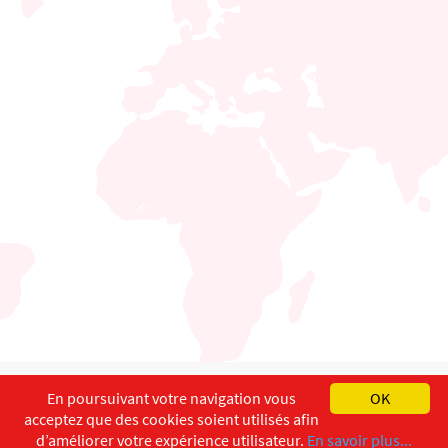
English
Français
Deutsch
En poursuivant votre navigation vous
OK
acceptez que des cookies soient utilisés afin
Copyright ©
ISEC-AdW
Impressum
d’améliorer votre expérience utilisateur.
En savoir plus...