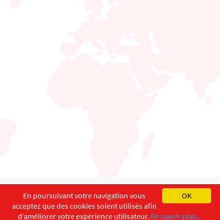
English
Français
Deutsch
En poursuivant votre navigation vous
OK
acceptez que des cookies soient utilisés afin
Copyright ©
ISEC-AdW
Aspects légaux
d’améliorer votre expérience utilisateur.
En savoir plus...