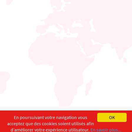
English
Français
Deutsch
En poursuivant votre navigation vous
OK
acceptez que des cookies soient utilisés afin
Copyright ©
ISEC-AdW
Aspects légaux
d’améliorer votre expérience utilisateur.
En savoir plus...