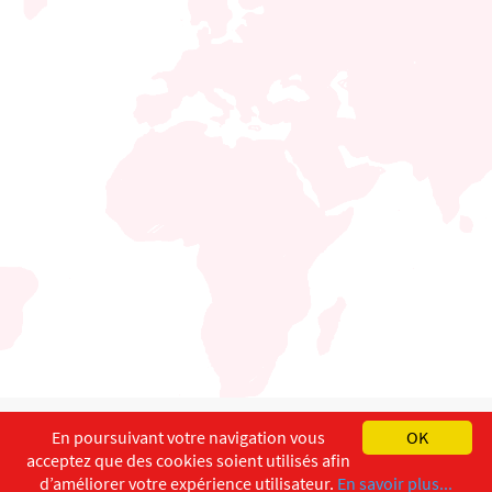
English
Français
Deutsch
En poursuivant votre navigation vous
OK
acceptez que des cookies soient utilisés afin
Copyright ©
ISEC-AdW
Aspects légaux
d’améliorer votre expérience utilisateur.
En savoir plus...