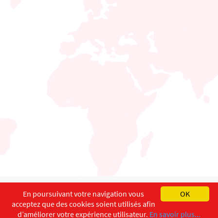
English
Français
Deutsch
En poursuivant votre navigation vous
OK
acceptez que des cookies soient utilisés afin
Copyright ©
ISEC-AdW
Aspects légaux
d’améliorer votre expérience utilisateur.
En savoir plus...