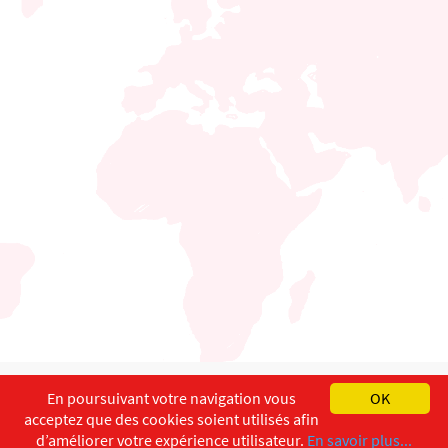
English
Français
Deutsch
En poursuivant votre navigation vous
OK
acceptez que des cookies soient utilisés afin
Copyright ©
ISEC-AdW
Aspects légaux
d’améliorer votre expérience utilisateur.
En savoir plus...